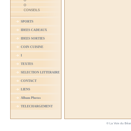
O
O
CONSEILS
SPORTS
IDEES CADEAUX
IDEES SORTIES
COIN CUISINE
I
TEXTES
SELECTION LITTERAIRE
CONTACT
LIENS
Album Photos
TELECHARGEMENT
© La Voix du Béar