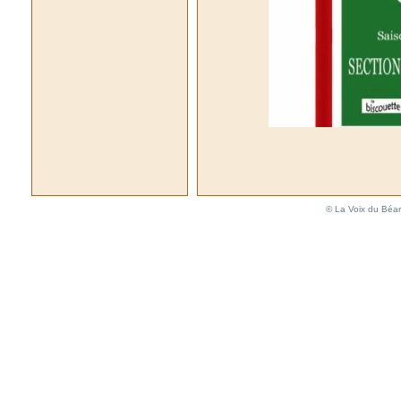
© La Voix du Béar